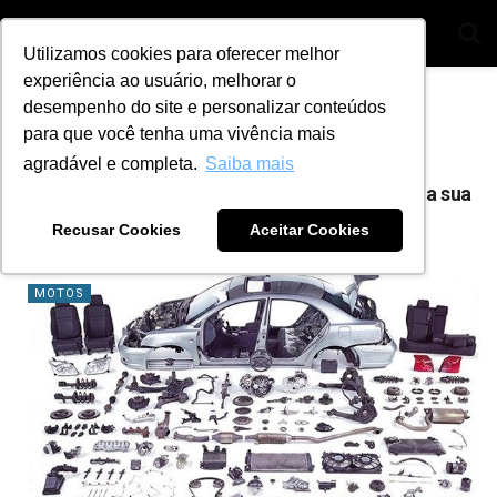
Utilizamos cookies para oferecer melhor
experiência ao usuário, melhorar o
Home
Tag
vendas
desempenho do site e personalizar conteúdos
para que você tenha uma vivência mais
Tag:
vendas
agradável e completa.
Saiba mais
4 dicas para fazer boas vendas de autopeças na sua
oficina mecânica
Recusar Cookies
Aceitar Cookies
BY
ANA JULIA ALVES
10 DE AGOSTO DE 2021
0
MOTOS