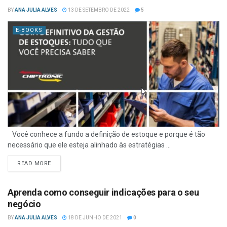
BY
ANA JULIA ALVES
13 DE SETEMBRO DE 2022
5
E-BOOKS
Você conhece a fundo a definição de estoque e porque é tão
necessário que ele esteja alinhado às estratégias ...
READ MORE
Aprenda como conseguir indicações para o seu
negócio
BY
ANA JULIA ALVES
18 DE JUNHO DE 2021
0