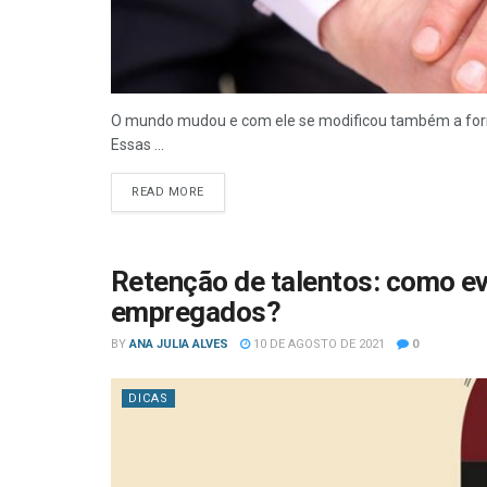
O mundo mudou e com ele se modificou também a fo
Essas ...
READ MORE
Retenção de talentos: como ev
empregados?
BY
ANA JULIA ALVES
10 DE AGOSTO DE 2021
0
DICAS