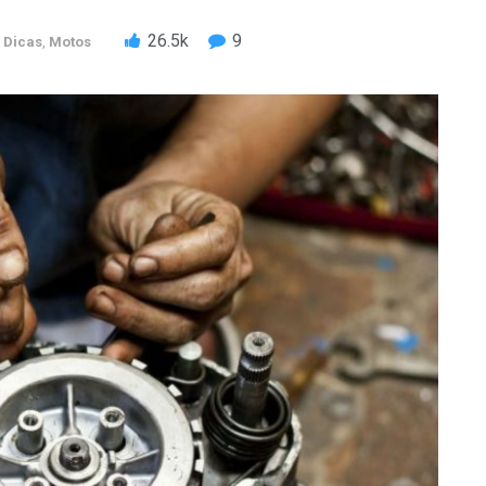
26.5k
9
Dicas
,
Motos