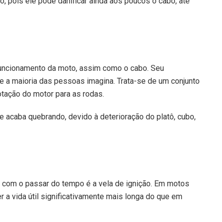
to, pois ele pode danificar ainda aos poucos o cabo, até
funcionamento da moto, assim como o cabo. Seu
e a maioria das pessoas imagina. Trata-se de um conjunto
otação do motor para as rodas.
 acaba quebrando, devido à deterioração do platô, cubo,
com o passar do tempo é a vela de ignição. Em motos
r a vida útil significativamente mais longa do que em