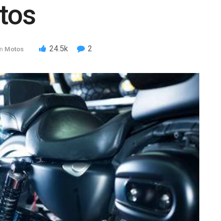
itos
24.5k
2
in
Motos