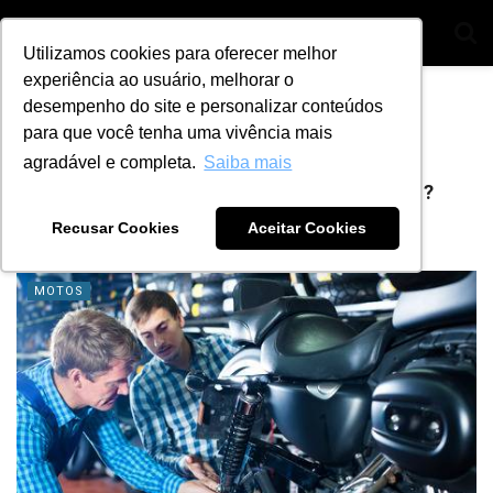
Utilizamos cookies para oferecer melhor
experiência ao usuário, melhorar o
Home
Tag
novas tecnologias
desempenho do site e personalizar conteúdos
para que você tenha uma vivência mais
Tag:
novas tecnologias
agradável e completa.
Saiba mais
Qual o perfil de um bom mecânico profissional?
Confira 6 quesitos
Recusar Cookies
Aceitar Cookies
BY
ANA JULIA ALVES
23 DE NOVEMBRO DE 2023
2
MOTOS