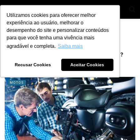
Utilizamos cookies para oferecer melhor
experiência ao usuário, melhorar o
Home
Tag
comunicação
desempenho do site e personalizar conteúdos
para que você tenha uma vivência mais
Tag:
comunicação
agradável e completa.
Saiba mais
Qual o perfil de um bom mecânico profissional?
Confira 6 quesitos
Recusar Cookies
Aceitar Cookies
BY
ANA JULIA ALVES
23 DE NOVEMBRO DE 2023
2
MOTOS