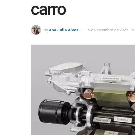
carro
by
Ana Julia Alves
9 de setembro de 2022
in