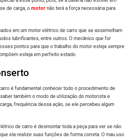
ecial a esse ponto, pois, se a bateria não estiver em
se de carga, o
motor
não terá a força necessária para
icados em um motor elétrico de carro que se assemelham
idos lubrificantes, entre outros. O mecânico que for
m esses pontos para que o trabalho do motor esteja sempre
compõem esteja em perfeito estado.
onserto
 carro é fundamental conhecer todo o procedimento de
saber também o modo de utilização do motorista e
carga, frequência dessa ação, se ele percebeu algum
étrico de carro é desmontar toda a peça para ver se não
que ela realize suas funções de forma correta. O mau uso