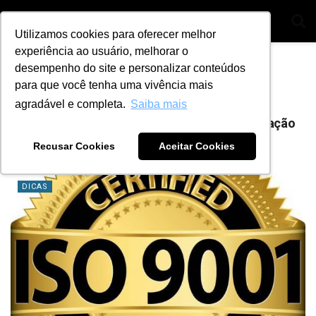
Utilizamos cookies para oferecer melhor
experiência ao usuário, melhorar o
Home
Tag
Chiptronic
desempenho do site e personalizar conteúdos
para que você tenha uma vivência mais
Tag:
Chiptronic
agradável e completa.
Saiba mais
ISO 9001: entenda as vantagens desta certificação
para sua oficina
Recusar Cookies
Aceitar Cookies
BY
ANA JULIA ALVES
6 DE DEZEMBRO DE 2023
0
DICAS