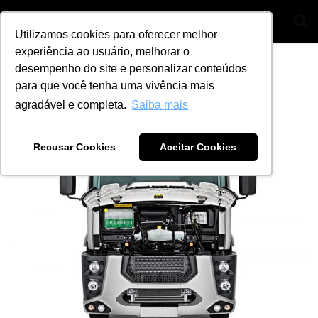
Utilizamos cookies para oferecer melhor
experiência ao usuário, melhorar o
Home
Segmentos
Diesel
desempenho do site e personalizar conteúdos
Scanner diesel: como ele
para que você tenha uma vivência mais
agradável e completa.
Saiba mais
funciona na prática?
Recusar Cookies
Aceitar Cookies
by
Ana Julia Alves
6 de dezembro de 2023