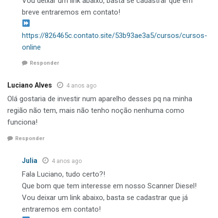
Vou deixar um link abaixo, basta se cadastrar que em
breve entraremos em contato!
https://826465c.contato.site/53b93ae3a5/cursos/cursos-
online
Responder
Luciano Alves
4 anos ago
Olá gostaria de investir num aparelho desses pq na minha
região não tem, mais não tenho noção nenhuma como
funciona!
Responder
Julia
4 anos ago
Fala Luciano, tudo certo?!
Que bom que tem interesse em nosso Scanner Diesel!
Vou deixar um link abaixo, basta se cadastrar que já
entraremos em contato!