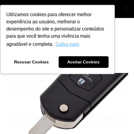
Utilizamos cookies para oferecer melhor
experiência ao usuário, melhorar o
Home
Segmentos
Chaveiros
desempenho do site e personalizar conteúdos
Vale a pena ofertar chave
para que você tenha uma vivência mais
agradável e completa.
Saiba mais
canivete? Confira
Recusar Cookies
Aceitar Cookies
by
Ana Julia Alves
6 de novembro de 2023