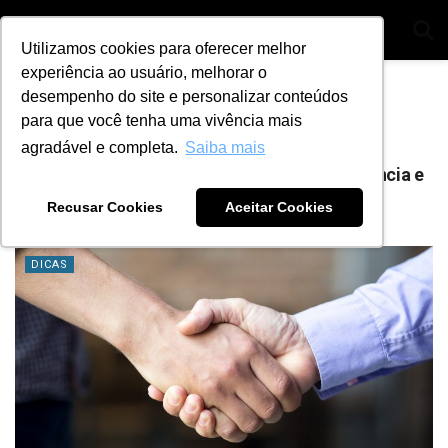
Utilizamos cookies para oferecer melhor
experiência ao usuário, melhorar o
Home
Tag
mecanico leve
desempenho do site e personalizar conteúdos
para que você tenha uma vivência mais
Tag:
mecanico leve
agradável e completa.
Saiba mais
Parceiros na oficina mecânica: veja a importância e
por que ter um
Recusar Cookies
Aceitar Cookies
BY
ANA JULIA ALVES
10 DE AGOSTO DE 2021
0
DICAS