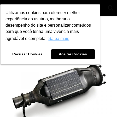
Utilizamos cookies para oferecer melhor
experiência ao usuário, melhorar o
Home
Dicas
desempenho do site e personalizar conteúdos
Regeneração do filtro DPF
para que você tenha uma vivência mais
agradável e completa.
Saiba mais
by
Ana Julia Alves
7 de novembro de 2023
Recusar Cookies
Aceitar Cookies