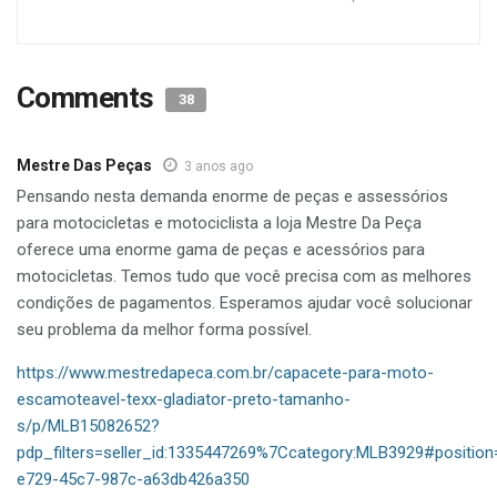
Comments
38
Mestre Das Peças
3 anos ago
Pensando nesta demanda enorme de peças e assessórios
para motocicletas e motociclista a loja Mestre Da Peça
oferece uma enorme gama de peças e acessórios para
motocicletas. Temos tudo que você precisa com as melhores
condições de pagamentos. Esperamos ajudar você solucionar
seu problema da melhor forma possível.
https://www.mestredapeca.com.br/capacete-para-moto-
escamoteavel-texx-gladiator-preto-tamanho-
s/p/MLB15082652?
pdp_filters=seller_id:1335447269%7Ccategory:MLB3929#position
e729-45c7-987c-a63db426a350