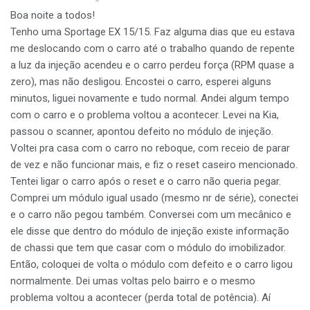
Boa noite a todos!
Tenho uma Sportage EX 15/15. Faz alguma dias que eu estava
me deslocando com o carro até o trabalho quando de repente
a luz da injeção acendeu e o carro perdeu força (RPM quase a
zero), mas não desligou. Encostei o carro, esperei alguns
minutos, liguei novamente e tudo normal. Andei algum tempo
com o carro e o problema voltou a acontecer. Levei na Kia,
passou o scanner, apontou defeito no módulo de injeção.
Voltei pra casa com o carro no reboque, com receio de parar
de vez e não funcionar mais, e fiz o reset caseiro mencionado.
Tentei ligar o carro após o reset e o carro não queria pegar.
Comprei um módulo igual usado (mesmo nr de série), conectei
e o carro não pegou também. Conversei com um mecânico e
ele disse que dentro do módulo de injeção existe informação
de chassi que tem que casar com o módulo do imobilizador.
Então, coloquei de volta o módulo com defeito e o carro ligou
normalmente. Dei umas voltas pelo bairro e o mesmo
problema voltou a acontecer (perda total de potência). Aí