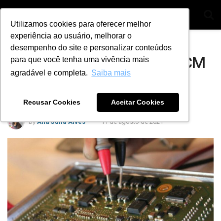
Utilizamos cookies para oferecer melhor
experiência ao usuário, melhorar o
Home
Segmentos
Autos
desempenho do site e personalizar conteúdos
Aprenda a reprogramar o ECM
para que você tenha uma vivência mais
agradável e completa.
Saiba mais
de veículos com injeção
eletrônica
Recusar Cookies
Aceitar Cookies
by
Ana Julia Alves
11 de agosto de 2021