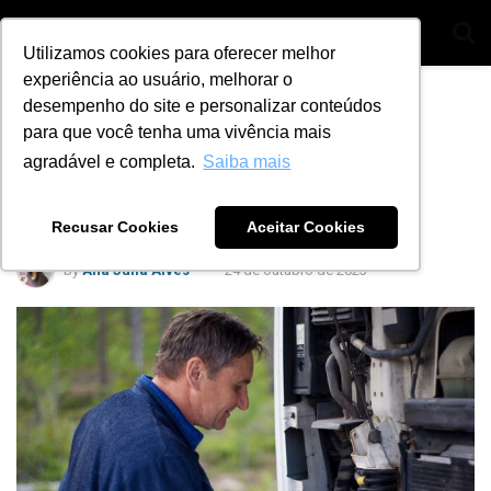
Utilizamos cookies para oferecer melhor
experiência ao usuário, melhorar o
Home
Segmentos
Diesel
desempenho do site e personalizar conteúdos
Manutenção preventiva de
para que você tenha uma vivência mais
agradável e completa.
Saiba mais
caminhões: 5 itens para
verificar
Recusar Cookies
Aceitar Cookies
by
Ana Julia Alves
24 de outubro de 2023