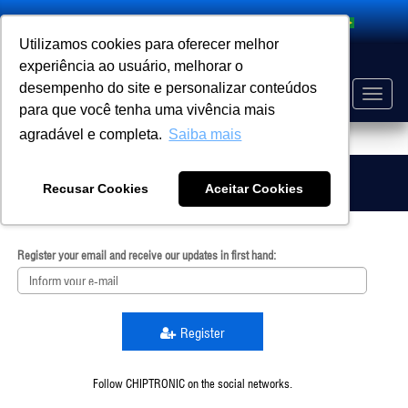
Search
Utilizamos cookies para oferecer melhor
experiência ao usuário, melhorar o
desempenho do site e personalizar conteúdos
Toggle
para que você tenha uma vivência mais
naviga
agradável e completa.
Saiba mais
EVENT
HOME
Subscribe To Our Newsletter
Recusar Cookies
Aceitar Cookies
Register your email and receive our updates in first hand:
Register
Follow CHIPTRONIC on the social networks.