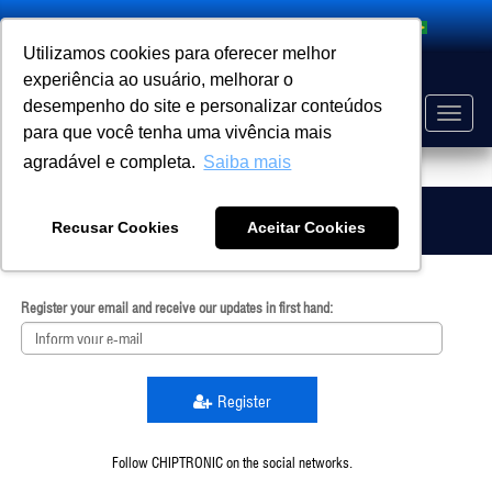
Search
Utilizamos cookies para oferecer melhor
experiência ao usuário, melhorar o
desempenho do site e personalizar conteúdos
Toggle
para que você tenha uma vivência mais
naviga
agradável e completa.
Saiba mais
EVENT
HOME
Subscribe To Our Newsletter
Recusar Cookies
Aceitar Cookies
Register your email and receive our updates in first hand:
Register
Follow CHIPTRONIC on the social networks.