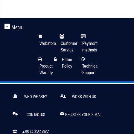
Menu
Webstore
Customer
Payment
Service
methods
Return
Product
Policy
Technical
Warraty
Support
WHO WE ARE?
WORK WITH US
CONTACTUS
REGISTER YOUR E-MAIL
+55 14 3352.6060