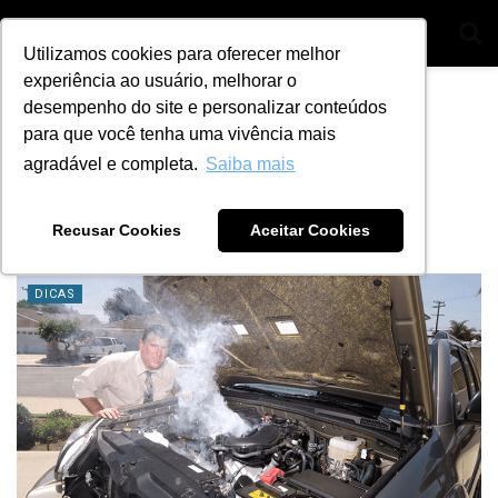
Utilizamos cookies para oferecer melhor
experiência ao usuário, melhorar o
Home
Tag
Bomba de combustível
desempenho do site e personalizar conteúdos
para que você tenha uma vivência mais
Tag:
Bomba de combustível
agradável e completa.
Saiba mais
Fumaça excessiva no motor em temperatura
normal? Saiba o porque!
Recusar Cookies
Aceitar Cookies
BY
ANA JULIA ALVES
5 DE SETEMBRO DE 2018
5
DICAS