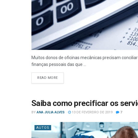
Muitos donos de oficinas mecânicas precisam conciliar 
finanças pessoais das que ...
READ MORE
Saiba como precificar os serv
BY
ANA JULIA ALVES
13 DE FEVEREIRO DE 2019
7
AUTOS