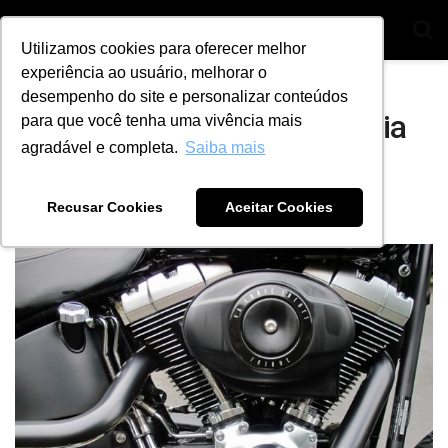
Utilizamos cookies para oferecer melhor
experiência ao usuário, melhorar o
Home
Segmentos
Motos
desempenho do site e personalizar conteúdos
Saiba como avaliar a potência
para que você tenha uma vivência mais
agradável e completa.
Saiba mais
de um motor em 3 passos
Recusar Cookies
Aceitar Cookies
by
Ana Julia Alves
28 de junho de 2021