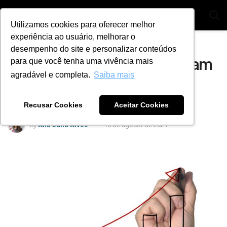
Utilizamos cookies para oferecer melhor
experiência ao usuário, melhorar o
Home
Dicas
desempenho do site e personalizar conteúdos
Cursos de capacitação ajudam
para que você tenha uma vivência mais
agradável e completa.
Saiba mais
a aumentar a receita da
oficina?
Recusar Cookies
Aceitar Cookies
by
Ana Julia Alves
10 de agosto de 2021