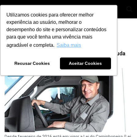
Utilizamos cookies para oferecer melhor
experiência ao usuário, melhorar o
Home
Tag
veículos de transporte
desempenho do site e personalizar conteúdos
para que você tenha uma vivência mais
Tag:
veículos de transporte
agradável e completa.
Saiba mais
Lei do Caminhoneiro: entenda e saiba o que muda
BY
ANA JULIA ALVES
21 DE JUNHO DE 2021
3
Recusar Cookies
Aceitar Cookies
DICAS
Desde fevereiro de 2016 está em vigor a Lei do Caminhoneiro (Lei