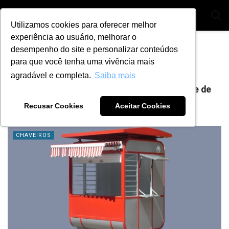
Utilizamos cookies para oferecer melhor
experiência ao usuário, melhorar o
Home
Tag
serviço organizado
desempenho do site e personalizar conteúdos
para que você tenha uma vivência mais
Tag:
serviço organizado
agradável e completa.
Saiba mais
5 dicas para escolher o local para seu quiosque de
chaveiro
Recusar Cookies
Aceitar Cookies
BY
ANA JULIA ALVES
14 DE JUNHO DE 2021
2
CHAVEIROS