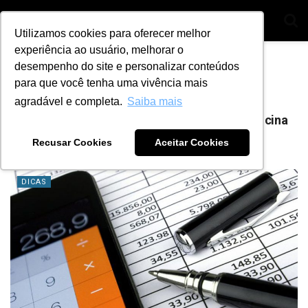
Utilizamos cookies para oferecer melhor
experiência ao usuário, melhorar o
Home
Tag
Redução de custos
desempenho do site e personalizar conteúdos
para que você tenha uma vivência mais
Tag:
Redução de custos
agradável e completa.
Saiba mais
Aprenda como fazer a gestão financeira da oficina
com essas 5 dicas
Recusar Cookies
Aceitar Cookies
BY
ANA JULIA ALVES
10 DE AGOSTO DE 2021
2
DICAS