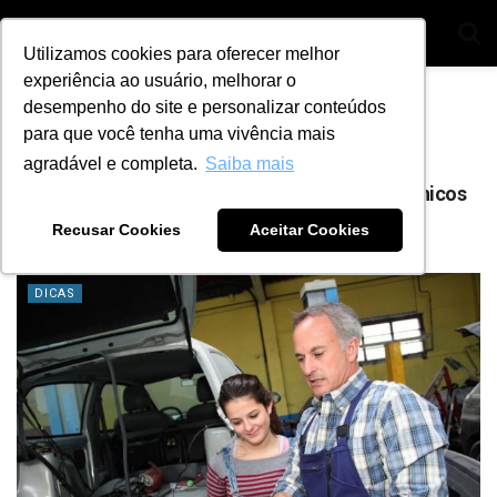
Utilizamos cookies para oferecer melhor
experiência ao usuário, melhorar o
Home
Tag
mecânicos moto
desempenho do site e personalizar conteúdos
para que você tenha uma vivência mais
Tag:
mecânicos moto
agradável e completa.
Saiba mais
Qual é a importância da capacitação de mecânicos
em oficinas?
Recusar Cookies
Aceitar Cookies
BY
ANA JULIA ALVES
11 DE AGOSTO DE 2021
2
DICAS