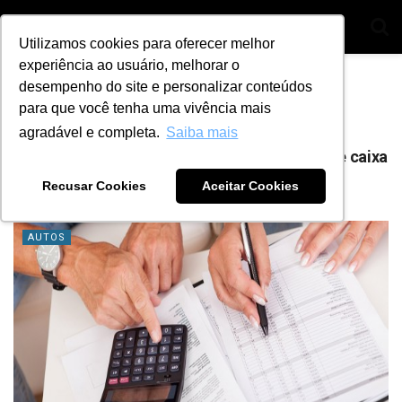
Utilizamos cookies para oferecer melhor
experiência ao usuário, melhorar o
Home
Tag
Fluxo diário
desempenho do site e personalizar conteúdos
para que você tenha uma vivência mais
Tag:
Fluxo diário
agradável e completa.
Saiba mais
5 dicas para você ter mais controle do fluxo de caixa
de sua oficina
Recusar Cookies
Aceitar Cookies
BY
ANA JULIA ALVES
14 DE JUNHO DE 2021
2
AUTOS