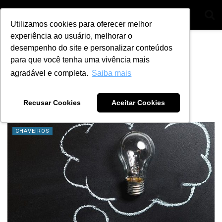
Utilizamos cookies para oferecer melhor
experiência ao usuário, melhorar o
Home
Tag
dia a dia
desempenho do site e personalizar conteúdos
para que você tenha uma vivência mais
Tag:
dia a dia
agradável e completa.
Saiba mais
Você sabe como desenvolver um perfil
empreendedor?
Recusar Cookies
Aceitar Cookies
BY
ANA JULIA ALVES
23 DE OUTUBRO DE 2023
5
CHAVEIROS