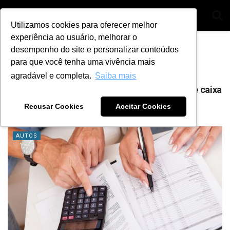
Utilizamos cookies para oferecer melhor
experiência ao usuário, melhorar o
Home
Tag
Administrar oficina
desempenho do site e personalizar conteúdos
para que você tenha uma vivência mais
Tag:
Administrar oficina
agradável e completa.
Saiba mais
5 dicas para você ter mais controle do fluxo de caixa
de sua oficina
Recusar Cookies
Aceitar Cookies
BY
ANA JULIA ALVES
14 DE JUNHO DE 2021
2
AUTOS