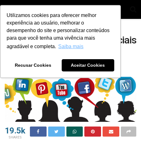
Utilizamos cookies para oferecer melhor
experiência ao usuário, melhorar o
Home
Dicas
desempenho do site e personalizar conteúdos
A importância das redes sociais
para que você tenha uma vivência mais
agradável e completa.
Saiba mais
para chaveiros
Recusar Cookies
Aceitar Cookies
by
Ana Julia Alves
15 de junho de 2021
19.5k
SHARES