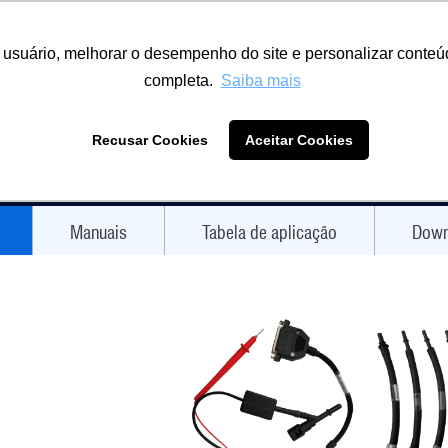
o usuário, melhorar o desempenho do site e personalizar conte
completa.
Saiba mais
OJA DO REPARADOR
BLOG
EVENTOS
SUPORTE
TABELA DE APLICAÇÃO
D
Recusar Cookies
Aceitar Cookies
Manuais
Tabela de aplicação
Down