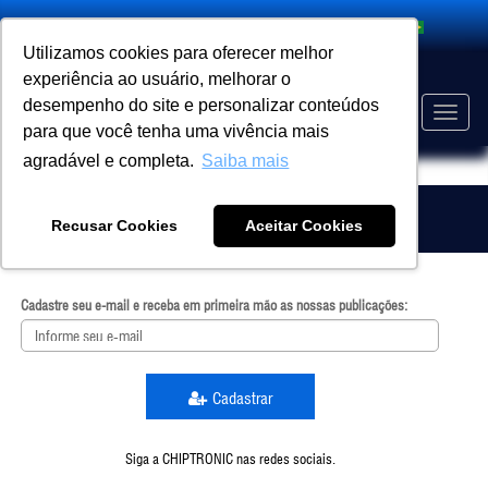
Utilizamos cookies para oferecer melhor
experiência ao usuário, melhorar o
desempenho do site e personalizar conteúdos
Toggle
para que você tenha uma vivência mais
naviga
agradável e completa.
Saiba mais
EVENTO
HOME
Assine nossa Newsletter
Recusar Cookies
Aceitar Cookies
Cadastre seu e-mail e receba em primeira mão as nossas publicações:
Cadastrar
Siga a CHIPTRONIC nas redes sociais.