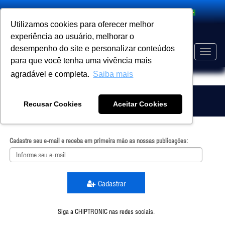
Utilizamos cookies para oferecer melhor
experiência ao usuário, melhorar o
desempenho do site e personalizar conteúdos
Toggle
para que você tenha uma vivência mais
naviga
agradável e completa.
Saiba mais
EVENTO
HOME
Assine nossa Newsletter
Recusar Cookies
Aceitar Cookies
Cadastre seu e-mail e receba em primeira mão as nossas publicações:
Cadastrar
Siga a CHIPTRONIC nas redes sociais.