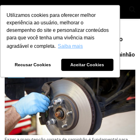
Utilizamos cookies para oferecer melhor
experiência ao usuário, melhorar o
Home
Tag
trocar a pastilha de freio do caminhao
desempenho do site e personalizar conteúdos
para que você tenha uma vivência mais
Tag:
trocar a pastilha de freio do caminhao
agradável e completa.
Saiba mais
Saiba quando trocar a pastilha de freio do caminhão
BY
ANA JULIA ALVES
6 DE NOVEMBRO DE 2023
0
Recusar Cookies
Aceitar Cookies
DIESEL
Fazer a manutenção correta de caminhão é fundamental para