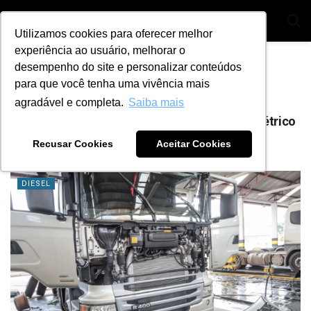
Utilizamos cookies para oferecer melhor
experiência ao usuário, melhorar o
Home
Tag
Teste da bateria
desempenho do site e personalizar conteúdos
para que você tenha uma vivência mais
Tag:
Teste da bateria
agradável e completa.
Saiba mais
5 testes essenciais para realizar no sistema elétrico
do caminhão
Recusar Cookies
Aceitar Cookies
BY
ANA JULIA ALVES
6 DE NOVEMBRO DE 2023
0
DIESEL