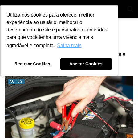
Utilizamos cookies para oferecer melhor
experiência ao usuário, melhorar o
Home
Tag
Tempo com veículo parado
desempenho do site e personalizar conteúdos
para que você tenha uma vivência mais
Tag:
Tempo com veículo parado
agradável e completa.
Saiba mais
Aprenda qual é a vida útil da bateria automotiva e
como aumentá-la
Recusar Cookies
Aceitar Cookies
BY
ANA JULIA ALVES
1 DE JULHO DE 2021
6
AUTOS