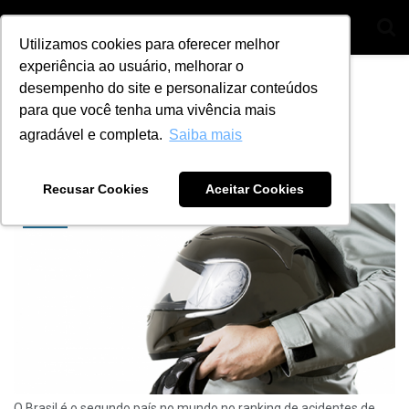
Utilizamos cookies para oferecer melhor
experiência ao usuário, melhorar o
Home
Tag
segurança na estrada
desempenho do site e personalizar conteúdos
para que você tenha uma vivência mais
Tag:
segurança na estrada
agradável e completa.
Saiba mais
8 dicas para evitar acidentes de moto
BY
ANA JULIA ALVES
22 DE JUNHO DE 2021
4
Recusar Cookies
Aceitar Cookies
DICAS
O Brasil é o segundo país no mundo no ranking de acidentes de