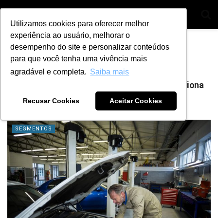
Utilizamos cookies para oferecer melhor
experiência ao usuário, melhorar o
Home
Tag
potencia
desempenho do site e personalizar conteúdos
para que você tenha uma vivência mais
Tag:
potencia
agradável e completa.
Saiba mais
Programador de centrais: o que é e como funciona
na prática?
Recusar Cookies
Aceitar Cookies
BY
ANA JULIA ALVES
29 DE JUNHO DE 2021
99
SEGMENTOS