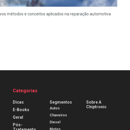
ovos métodos e conceitos aplicados na reparação automotiva
Categorias
Dicas
Segmentos
Sobre A
Chiptronic
Autos
E-Books
Chaveiros
Geral
Diesel
Pós-
Tratamento
Motos