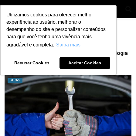
Utilizamos cookies para oferecer melhor
experiência ao usuário, melhorar o
Home
Tag
mecânicos de carro
desempenho do site e personalizar conteúdos
para que você tenha uma vivência mais
Tag:
mecânicos de carro
agradável e completa.
Saiba mais
Os posts mais acessados de 2017 sobre tecnologia
automotiva
Recusar Cookies
Aceitar Cookies
BY
ANA JULIA ALVES
9 DE NOVEMBRO DE 2023
0
DICAS