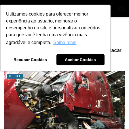
Utilizamos cookies para oferecer melhor
experiência ao usuário, melhorar o
Home
Tag
curso para mecanicos diesel
desempenho do site e personalizar conteúdos
para que você tenha uma vivência mais
Tag:
curso para mecanicos diesel
agradável e completa.
Saiba mais
3 diferenciais para um mecânico diesel se destacar
no mercado
Recusar Cookies
Aceitar Cookies
BY
ANA JULIA ALVES
6 DE NOVEMBRO DE 2023
17
DIESEL