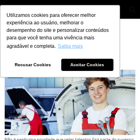
Utilizamos cookies para oferecer melhor
experiência ao usuário, melhorar o
Home
Tag
capacitação de funcionários
desempenho do site e personalizar conteúdos
para que você tenha uma vivência mais
Tag:
capacitação de funcionários
agradável e completa.
Saiba mais
5 dicas para reter talentos na sua oficina
BY
ANA JULIA ALVES
21 DE JUNHO DE 2021
2
Recusar Cookies
Aceitar Cookies
DICAS
Não é nenhuma novidade que reter talentos faz parte do sucesso