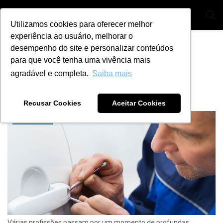
Utilizamos cookies para oferecer melhor
experiência ao usuário, melhorar o
Home
Tag
atualização
desempenho do site e personalizar conteúdos
para que você tenha uma vivência mais
Tag:
atualização
agradável e completa.
Saiba mais
Como se tornar um chaveiro de sucesso?
BY
ANA JULIA ALVES
6 DE NOVEMBRO DE 2023
42
Recusar Cookies
Aceitar Cookies
CHAVEIROS
Várias profissões passam por um momento de profundas