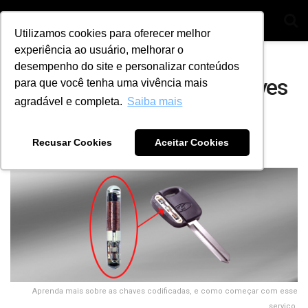
Utilizamos cookies para oferecer melhor
experiência ao usuário, melhorar o
Home
E-books
desempenho do site e personalizar conteúdos
E-book: Tecnologia das chaves
para que você tenha uma vivência mais
agradável e completa.
Saiba mais
codificadas no Brasil
Recusar Cookies
Aceitar Cookies
by
Ana Julia Alves
28 de dezembro de 2020
Aprenda mais sobre as chaves codificadas, e como começar com esse
serviço.