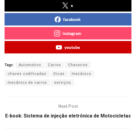
x
facebook
instagram
youtube
Tags:
Automotivo
Carros
Chaveiros
chaves codificadas
Dicas
mecânico
mecânico de carros
serviços
Next Post
E-book: Sistema de injeção eletrônica de Motocicletas